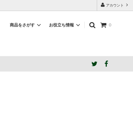
アカウント
商品をさがす
お役立ち情報
0
素材で選ぶ
NDstyle.はこんなブランド
蔵出しアウトレット
ご希望の張地色がSOLD OUTの場合