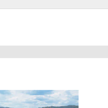
ズで選ぶ
家具のお手入れ方法
アイテムで選ぶ
NDstye.の家具の素材あれこれ
ナーで選ぶ
信で知る 家具づくりの裏側
グッドデザイン賞で選ぶ
NDstyle.製品の品番の確認方法
r's Interview