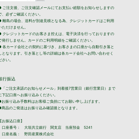
● ご注文後、ご注文確認メールにてお支払い総額をお知らせしますの
で、必ずご確認ください。
● 離島の場合、送料が別途見積となる為、クレジットカードはご利用
いただけません。
● クレジットカードのお客さま控えは、電子決済を行っておりますの
で発行しません。カードのご利用明細をご確認ください。
● 各カード会社との契約に基づき、お客さまの口座から自動引き落と
しとなります。引き落とし等の詳細は各カード会社へお問い合わせく
ださい。
銀行振込
●「ご注文承諾のお知らせメール」到着後7営業日（銀行営業日）まで
に下記口座へお振り込みください。
●お振り込み手数料はお客様ご負担にてお願い申し上げます。
●商品のご発送はお振り込み確認後となります。
【お振込口座】
口座番号： 大垣共立銀行 関支店 当座預金 5241
口座名義： 野田産業株式会社