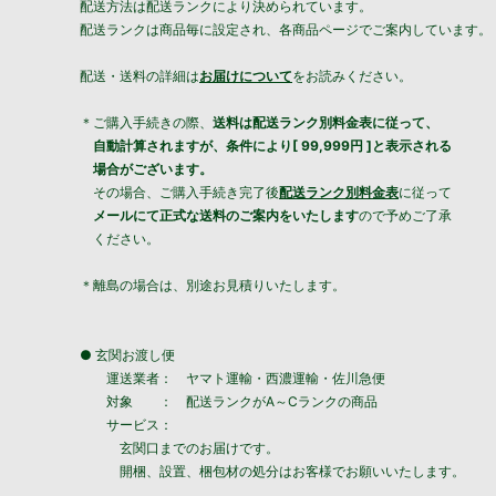
配送方法は配送ランクにより決められています。
配送ランクは商品毎に設定され、各商品ページでご案内しています。
配送・送料の詳細は
お届けについて
をお読みください。
＊ご購入手続きの際、
送料は配送ランク別料金表に従って、
自動計算されますが、条件により[ 99,999円 ]と表示される
場合がございます。
その場合、ご購入手続き完了後
配送ランク別料金表
に従って
メールにて正式な送料のご案内をいたします
ので予めご了承
ください。
＊離島の場合は、別途お見積りいたします。
● 玄関お渡し便
運送業者： ヤマト運輸・西濃運輸・佐川急便
対象 ： 配送ランクがA～Cランクの商品
サービス：
玄関口までのお届けです。
開梱、設置、梱包材の処分はお客様でお願いいたします。