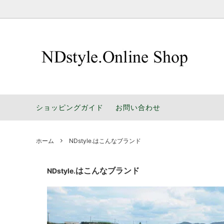
お部屋で選ぶ
暮らしによりそう 家具選びのポイント
シリー
楽しい
色で選ぶ
NDstyle.ソファのパーツ販売
デザイ
工場通
ショッピングガイド
お問い合わせ
家具の豆知識
Designe
ホーム
NDstyle.はこんなブランド
はこんなブランド
NDstyle.