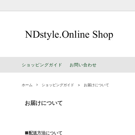
お部屋で選ぶ
暮らしによりそう 家具選びのポイント
シリー
楽しい
色で選ぶ
NDstyle.ソファのパーツ販売
デザイ
工場通
ショッピングガイド
お問い合わせ
家具の豆知識
Designe
ホーム
ショッピングガイド > お届けについて
お届けについて
■配送方法について