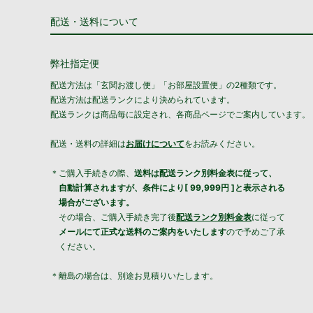
配送・送料について
弊社指定便
配送方法は「玄関お渡し便」「お部屋設置便」の2種類です。
配送方法は配送ランクにより決められています。
配送ランクは商品毎に設定され、各商品ページでご案内しています。
配送・送料の詳細は
お届けについて
をお読みください。
＊ご購入手続きの際、
送料は配送ランク別料金表に従って、
自動計算されますが、条件により[ 99,999円 ]と表示される
場合がございます。
その場合、ご購入手続き完了後
配送ランク別料金表
に従って
メールにて正式な送料のご案内をいたします
ので予めご了承
ください。
＊離島の場合は、別途お見積りいたします。