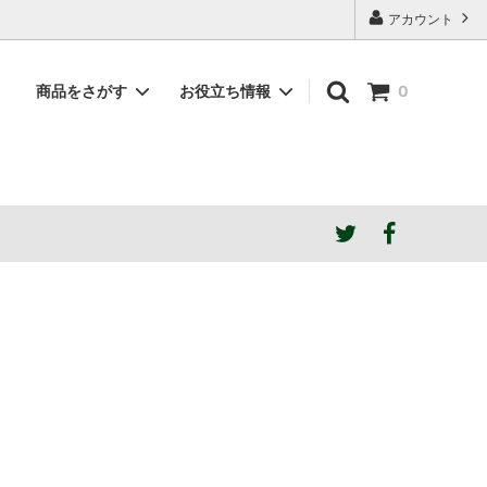
アカウント
商品をさがす
お役立ち情報
0
素材で選ぶ
NDstyle.はこんなブランド
蔵出しアウトレット
ご希望の張地色がSOLD OUTの場合