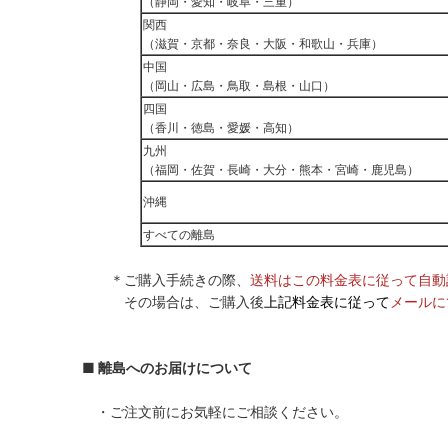
（静岡・愛知・岐阜・三重）
関西
（滋賀・京都・奈良・大阪・和歌山・兵庫）
中国
（岡山・広島・鳥取・島根・山口）
四国
（香川・徳島・愛媛・高知）
九州
（福岡・佐賀・長崎・大分・熊本・宮崎・鹿児島）
沖縄
すべての離島
＊ご購入手続きの際、
送料はこの料金表に従って自動
その場合は、ご購入後
上記料金表に従って
メールに
■ 離島へのお届けについて
・ご注文前にお気軽にご相談ください。