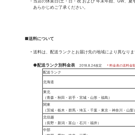
・当店の休業日(土・日・祝 および 年末年始、GW、夏
あらかじめご了承ください。
■送料について
・
送料は、配送ランクとお届け先の地域により異なりま
●配送ランク別料金表
2018.8.24改定
＊料金表の送料金
配送ランク
北海道
東北
（青森・秋田・岩手・宮城・山形・福島）
関東
（茨城・栃木・群馬・埼玉・千葉・東京・神奈川・山梨
北信越
（長野・新潟・富山・石川・福井）
中部