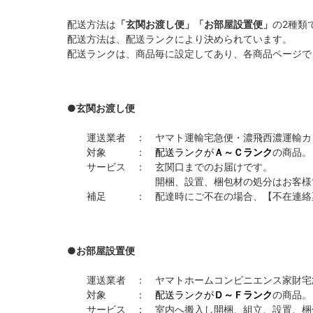
配送方法は
「玄関お渡し便」「お部屋設置便」
の2種類
配送方法は、配送ランクにより決められています。
配送ランクは、商品毎に設定してあり、各商品ページで
●玄関お渡し便
運送業者 ： ヤマト運輸宅急便・濃飛西濃運輸カン
対象 ：
配送ランクが
Ａ～Ｃランク
の商品。
サービス ： 玄関口までのお届けです。
開梱、設置、梱包材の処分はお客様でお
補足 ： 配達時にご不在の場合、【不在連絡票
●お部屋設置便
運送業者 ： ヤマトホームコンビニエンス家財宅
対象 ：
配送ランクが
Ｄ～Ｆランク
の商品。
サービス ： 室内へ搬入し開梱、組立、設置、梱包