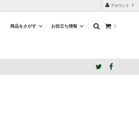
アカウント
商品をさがす
お役立ち情報
0
素材で選ぶ
NDstyle.はこんなブランド
蔵出しアウトレット
ご希望の張地色がSOLD OUTの場合