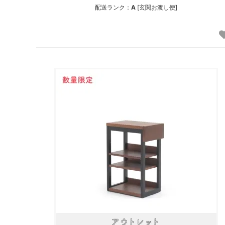
配送ランク：
A
[玄関お渡し便]