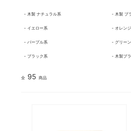
木製 ナチュラル系
木製 ブ
イエロー系
オレン
パープル系
グリー
ブラック系
木製ブ
95
全
商品