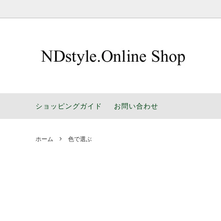
お部屋で選ぶ
暮らしによりそう 家具選びのポイント
シリー
楽しい
色で選ぶ
NDstyle.ソファのパーツ販売
デザイ
工場通
ショッピングガイド
お問い合わせ
家具の豆知識
Designe
ホーム
色で選ぶ