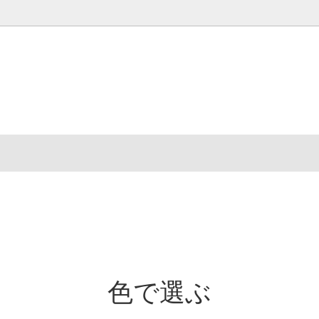
ズで選ぶ
家具のお手入れ方法
アイテムで選ぶ
NDstye.の家具の素材あれこれ
ナーで選ぶ
信で知る 家具づくりの裏側
グッドデザイン賞で選ぶ
NDstyle.製品の品番の確認方法
r's Interview
色で選ぶ