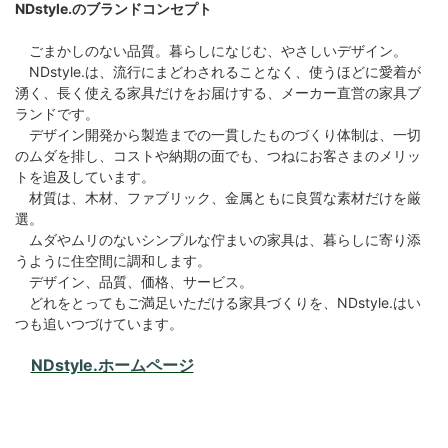
NDstyle.のブランドコンセプト
ごまかしのない品質。暮らしになじむ、やさしいデザイン。
NDstyle.は、流行にまどわされることなく、使うほどに愛着が
湧く、長く使える家具だけをお届けする、メーカー直営の家具ブ
ランドです。
デザイン開発から製造までの一貫したものづくり体制は、一切
のムダを排し、コストや納期の面でも、つねにお客さまのメリッ
トを追及しています。
材質は、木材、ファブリック、金属ともに良質な素材だけを厳
選。
ムダやムリのないシンプルな佇まいの家具は、暮らしに寄り添
うように住空間に調和します。
デザイン、品質、価格、サービス。
どれをとってもご満足いただける家具づくりを、NDstyle.はい
つも追いつづけています。
NDstyle.ホームページ