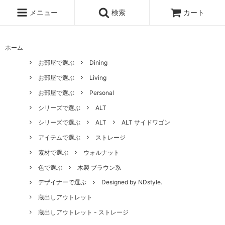
メニュー
検索
カート
ホーム
お部屋で選ぶ
Dining
お部屋で選ぶ
Living
お部屋で選ぶ
Personal
シリーズで選ぶ
ALT
シリーズで選ぶ
ALT
ALT サイドワゴン
アイテムで選ぶ
ストレージ
素材で選ぶ
ウォルナット
色で選ぶ
木製 ブラウン系
デザイナーで選ぶ
Designed by NDstyle.
蔵出しアウトレット
蔵出しアウトレット - ストレージ