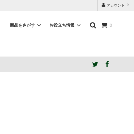
アカウント
商品をさがす
お役立ち情報
0
素材で選ぶ
NDstyle.はこんなブランド
蔵出しアウトレット
ご希望の張地色がSOLD OUTの場合