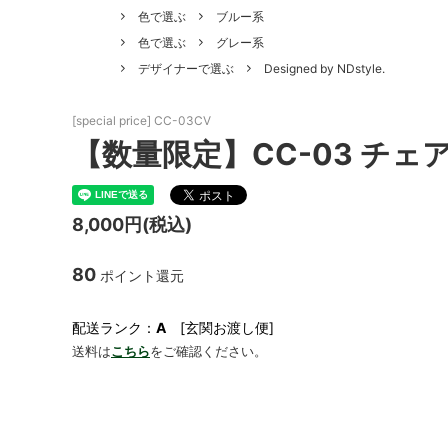
色で選ぶ
ブルー系
色で選ぶ
グレー系
デザイナーで選ぶ
Designed by NDstyle.
[special price] CC-03CV
【数量限定】CC-03 チェ
8,000円(税込)
80
ポイント還元
配送ランク：
A
[玄関お渡し便]
送料は
こちら
をご確認ください。