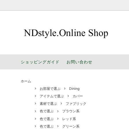
お部屋で選ぶ
暮らしによりそう 家具選びのポイント
シリー
楽しい
色で選ぶ
NDstyle.ソファのパーツ販売
デザイ
工場通
ショッピングガイド
お問い合わせ
家具の豆知識
Designe
ホーム
お部屋で選ぶ
Dining
アイテムで選ぶ
カバー
素材で選ぶ
ファブリック
色で選ぶ
ブラウン系
色で選ぶ
レッド系
色で選ぶ
グリーン系