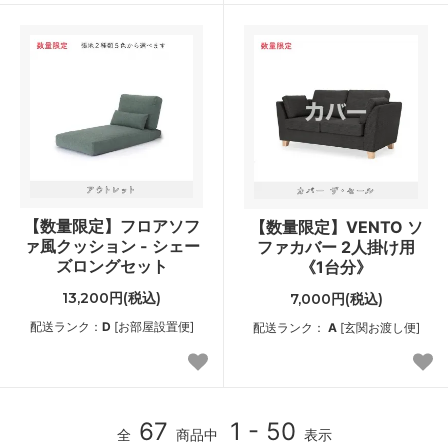
【数量限定】フロアソフ
【数量限定】VENTO ソ
ァ風クッション - シェー
ファカバー 2人掛け用
ズロングセット
《1台分》
13,200円(税込)
7,000円(税込)
配送ランク：
D
[お部屋設置便]
配送ランク：
A
[玄関お渡し便]
67
1 - 50
全
商品中
表示